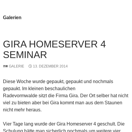
PRIMÄR
INHALT
MENÜ
SPRINGEN
Galerien
GIRA HOMESERVER 4
SEMINAR
GALERIE
13. DEZEMBER 2014
Diese Woche wurde gepaukt, gepaukt und nochmals
gepaukt. Im kleinen beschaulichen
Radevormwalde sitzt die Firma Gira. Der Ort selber hat nicht
viel zu bieten aber bei Gira kommt man aus dem Staunen
nicht mehr heraus.
Vier Tage lang wurde der Gira Homeserver 4 geschult. Die
Schulung hätte man sicherlich nochmals um weitere vier