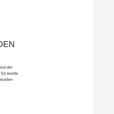
DEN
tand der
. So wurde
r wurden