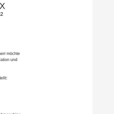
NX
²
herr möchte
lation und
llt: