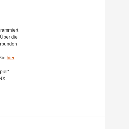
grammiert
 Über die
erbunden
 Sie
hier
!
piel“
KNX